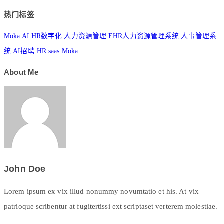
热门标签
Moka AI
HR数字化
人力资源管理
EHR人力资源管理系统
人事管理系
统
AI招聘
HR saas
Moka
About Me
John Doe
Lorem ipsum ex vix illud nonummy novumtatio et his. At vix
patrioque scribentur at fugitertissi ext scriptaset verterem molestiae.