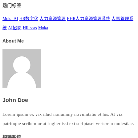
热门标签
Moka AI
HR数字化
人力资源管理
EHR人力资源管理系统
人事管理系
统
AI招聘
HR saas
Moka
About Me
John Doe
Lorem ipsum ex vix illud nonummy novumtatio et his. At vix
patrioque scribentur at fugitertissi ext scriptaset verterem molestiae.
招聘系统