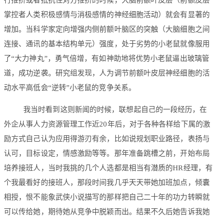
行推挤或者抵抗住对方推挤的时候，大脑前额叶皮层（前额皮层
掌控者人类积极感情与消极感情的神经细胞活动）就会有显著的
增加。当科学家定向增强内侧前额叶脑区的突触（大脑细胞之间
连接、通讯的基本结构单元）强度，处于劣势的小老鼠就像服用
了“大力神丸”，勇气倍增，有如神助地将优势小老鼠逼出玻璃管
道，成功逆袭。研究组发现，人为调节前额叶皮层神经细胞的活
动水平高低会“逆转”小老鼠的竞争关系。
我当时看到这则新闻的时候，联想起自己的一段经历，在
外企从事人力资源管理工作近20年后，对于各种各样给下属的激
励方式自己认为应用得游刃有余，比如说规划职业路径，表扬与
认可，目标设定，情感激励等等。那年准备跳槽之前，开始布局
培养接班人，当时我挑的几个人选都是相当有潜质的HR经理，有
个我最看好的接班人，那段时间我几乎天天带她加班加点，倾囊
相授，恨不能象武侠小说描写的那样把自己二十年的功力转瞬就
可以传给她，期待她从竞争中脱颖而出。结果不久后她告诉我她