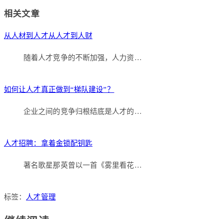
Link
分
相关文章
享
从人材到人才从人才到人财
随着人才竞争的不断加强，人力资…
如何让人才真正做到“梯队建设”？
企业之间的竞争归根结底是人才的…
人才招聘：拿着金锁配钥匙
著名歌星那英曾以一首《雾里看花…
标签：
人才管理