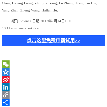
Chen, Hexing Liang, Zhongfei Yang, Lu Zhang, Longnian Lin,
Yang Zhan, Zheng Wang, Hailan Hu,
期刊 Science 日期 2017年7月14日DOI
10.1126/science.aak9726
点击这里免费申请试用>>
WeChat
Qzone
Sina
Weibo
LinkedIn
Copy