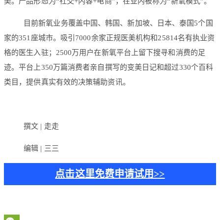
美。产品形态为“社交+内容+电商”，在业内被称为“新氧模式”。
目前新氧业务覆盖中国、韩国、新加坡、日本、泰国5个国
家的351座城市。吸引7000余家正规医美机构和25814名有执业资
格的医生入驻；2500万用户在新氧平台上留下搜寻和消费的足
迹。平台上350万篇消费者亲自撰写的变美日记和超过330个百科
类目，提供真实有效的决策辅助资讯。
撰文 | 走走
编辑 | 三三
点击这里免费申请试用>>