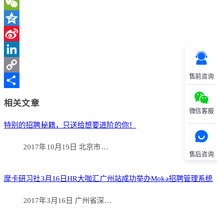
WeChat
Qzone
Sina
Weibo
LinkedIn
售前咨询
Copy
Link
分
相关文章
微信客服
享
特别的招聘秘籍，只送给想要进阶的你！
2017年10月19日 北京市…
售后咨询
摩卡研习社3月16日HR大咖汇广州站成功举办Moka招聘管理系统
2017年3月16日 广州省深…