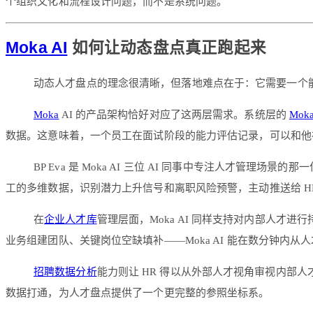
个组织文化和流程设计问题，而不是系统问题。
Moka AI
如何让动态盘点真正跑起来
动态人才盘点的理念很清晰，但落地难点在于：它需要一个能
Moka
AI 的产品架构恰好对应了这两层需求。系统层的
Mo
数据。这意味着，一个员工在面试阶段的能力评估记录，可以和他
BP Eva 是 Moka AI 三位 AI 同事中专注人才管
工的多维数据，识别潜力上升信号和离职风险预警，主动推送给 H
在
企业人才库
管理层面，Moka AI 同样支持对内部人才
业务组建团队、关键岗位空缺填补——Moka AI 能在数分钟内
招聘数据分析
能力则让 HR 得以从外部人才视角审视内部人
数据打通，为人才盘点提供了一个更完整的参照坐标系。