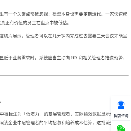
里有一个关键点常被忽视：模型本身也需要定期迭代。一家快速成
批真正有价值的员工在盘点中被低估。
度切片展示，管理者可以在几分钟内完成过去需要三天会议才能呈
低于业务需求时，系统应当主动向 HR 和相关管理者推送预警，
。
盘点数据中被标注为「低潜力」的基层管理者，实际绩效数据显示他们表现
售前咨询
果按照该企业中层管理者的平均招募和培养成本估算，这批流失的代价