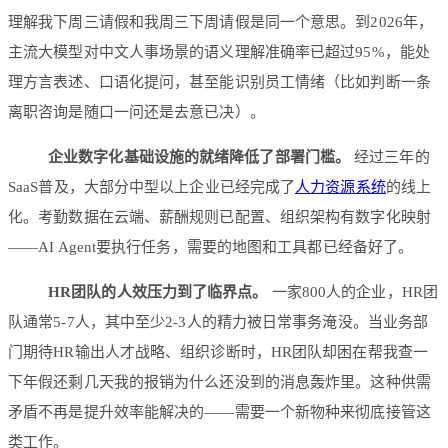
理解我下周三请假和我周三下周请假是同一个意思。到2026年，
主流大模型对中文人事场景的语义理解准确率已超过95%，能处
理方言表述、口语化提问，甚至能识别员工情绪（比如判断一条
离职咨询是随口一问还是去意已决）。
企业数字化基础设施的就绪降低了部署门槛。
经过三年的
SaaS普及，大部分中型以上企业已经完成了
人力资源系统
的线上
化。考勤数据在云端、薪酬规则已配置、组织架构有数字化映射
——AI Agent要执行任务，需要的地图和工具都已经备好了。
HR团队的人效压力到了临界点。
一家800人的企业，HR团
队通常5-7人，其中至少2-3人的精力被日常事务淹没。当业务部
门期待HR输出人才战略、组织诊断时，HR团队却困在帮我查一
下年假还剩几天我的报销为什么还没到的消息轰炸里。这种供需
矛盾不再是提升效率能解决的——需要一个新物种来彻底接管这
类工作。