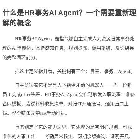
什么是HR事务AI Agent？一个需要重新理
解的概念
HR事务AI Agent
，是指能够自主完成人力资源日常事务处
理的AI智能体，具备感知任务、规划步骤、调用系统、反馈结果
的完整闭环能力。
把这个定义拆开看，关键词有三个：
自主
、
事务
、
Agent
。
自主意味着它不是等人下指令才动的机器人——当一位新
员工完成offer签署，HR事务AI Agent会自动触发入职流程：准备
合同模板、发送材料收集清单、对接IT开通账号、通知直属上
级。整个链条无需HR手动推进。
事务划定了它的能力边界。它处理的是有明确规则、可标
准化的人事工作——考勤异常核实、假期余额查询、证明开具、