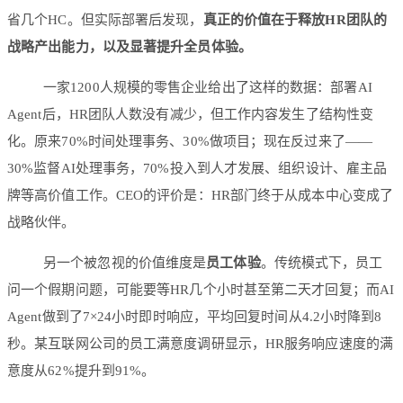
省几个HC。但实际部署后发现，
真正的价值在于释放HR团队的
战略产出能力，以及显著提升全员体验。
一家1200人规模的零售企业给出了这样的数据：部署AI
Agent后，HR团队人数没有减少，但工作内容发生了结构性变
化。原来70%时间处理事务、30%做项目；现在反过来了——
30%监督AI处理事务，70%投入到人才发展、组织设计、雇主品
牌等高价值工作。CEO的评价是：HR部门终于从成本中心变成了
战略伙伴。
另一个被忽视的价值维度是
员工体验
。传统模式下，员工
问一个假期问题，可能要等HR几个小时甚至第二天才回复；而AI
Agent做到了7×24小时即时响应，平均回复时间从4.2小时降到8
秒。某互联网公司的员工满意度调研显示，HR服务响应速度的满
意度从62%提升到91%。