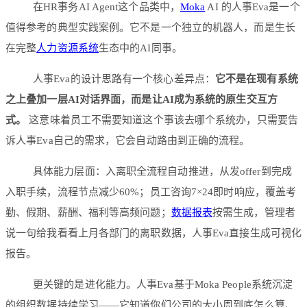
在HR事务AI Agent这个品类中，
Moka
AI 的人事Eva是一个
值得参考的典型实践案例。它不是一个独立的机器人，而是生长
在完整
人力资源系统
生态中的AI同事。
人事Eva的设计思路有一个核心差异点：
它不是在现有系统
之上叠加一层AI对话界面，而是让AI成为系统的原生交互方
式。
这意味着员工不需要知道这个事该去哪个系统办，只需要告
诉人事Eva自己的需求，它会自动路由到正确的流程。
具体能力层面：入离职全流程自动推进，从发offer到完成
入职手续，流程节点减少60%；员工咨询7×24即时响应，覆盖考
勤、假期、薪酬、福利等高频问题；
数据报表
按需生成，管理者
说一句给我看看上月各部门的离职数据，人事Eva直接生成可视化
报告。
更关键的是进化能力。人事Eva基于Moka People系统沉淀
的组织数据持续学习——它知道你们公司的大小周到底怎么算、