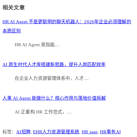
Link
分
相关文章
享
HR AI Agent 不是更聪明的聊天机器人：2026年企业必须理解的
本质区别
HR AI Agent 是指能…
AI 原生时代人才库搭建新思路，提升人岗匹配效率
在企业人力资源管理体系中，人才…
人事 AI Agent 能做什么？核心作用与落地价值拆解
AI 正重构 HR 工作范式，…
标签：
AI招聘
,
EHR人力资源管理系统
,
HR saas
,
HR事务AI