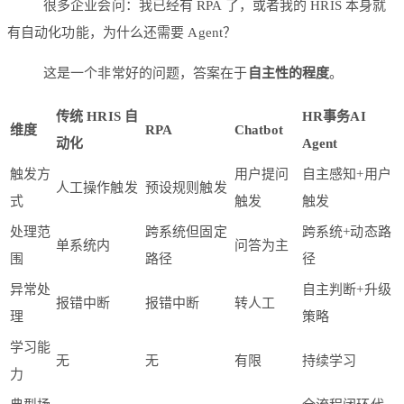
很多企业会问：我已经有 RPA 了，或者我的 HRIS 本身就
有自动化功能，为什么还需要 Agent？
这是一个非常好的问题，答案在于
自主性的程度
。
传统 HRIS 自
HR事务AI
维度
RPA
Chatbot
动化
Agent
触发方
用户提问
自主感知+用户
人工操作触发
预设规则触发
式
触发
触发
处理范
跨系统但固定
跨系统+动态路
单系统内
问答为主
围
路径
径
异常处
自主判断+升级
报错中断
报错中断
转人工
理
策略
学习能
无
无
有限
持续学习
力