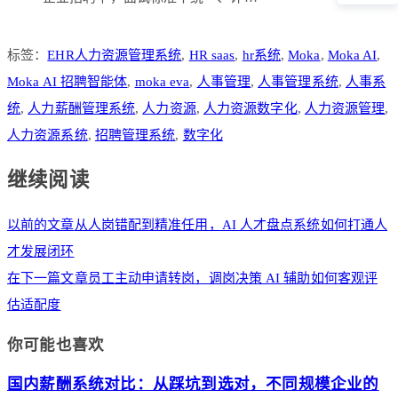
标签：
EHR人力资源管理系统
,
HR saas
,
hr系统
,
Moka
,
Moka AI
,
Moka AI 招聘智能体
,
moka eva
,
人事管理
,
人事管理系统
,
人事系
统
,
人力薪酬管理系统
,
人力资源
,
人力资源数字化
,
人力资源管理
,
人力资源系统
,
招聘管理系统
,
数字化
继续阅读
以前的文章
从人岗错配到精准任用，AI 人才盘点系统如何打通人
才发展闭环
在下一篇文章
员工主动申请转岗，调岗决策 AI 辅助如何客观评
估适配度
你可能也喜欢
国内薪酬系统对比：从踩坑到选对，不同规模企业的