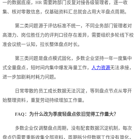
一的数据底座，HR 需要跨部门反复对接各级管理者，逐一收
集、核对零散信息，仅基础资料汇总就会占用大半盘点周期。
第二类问题源于评估标准不统一，不同业务部门管理者对
高潜力、岗位胜任力的评判口径存在差异，需要组织多轮线下校
准会议统一认知，拉长整体盘点时长。
第三类问题是盘点模式固化，多数企业坚持一年一度集中
式全量盘点，短时间内集中爆发海量工作，
人力资源
无法承接，
进一步加剧耗时耗力问题。
日常零散的员工成长数据无法沉淀，等到盘点节点从零开
始整理资料，重复劳动持续增加工作量。
FAQ：为什么改为季度轻盘点依旧觉得工作量大？
多数企业仅调整盘点周期，没有配套数据沉淀机制，每次
盘点仍需要重新收集全部资料，周期拆分但数据工作没有简化，