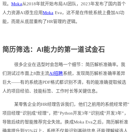
现。
Moka
从2018年就开始布局AI团队，2023年发布了国内首个
人力资源AI原生应用
Moka
Eva，这不是在传统系统上叠加AI功
能，而是从底层重构了HR管理的逻辑。
简历筛选：AI能力的第一道试金石
很多企业在选型时会忽略一个细节：简历解析准确率。我
们测试过市面上8款主流
AI招聘
系统，发现简历解析准确率差异
巨大——有的系统连PDF格式都识别不清，有的能准确提取候选
人的项目经验、技能标签、工作时长等关键信息。
某零售企业的HR经理告诉我们，他们之前用的系统经常把”
项目经理”识别成”经理”，把”Python开发3年”识别成”开发3年”，
导致后续的智能推荐完全失效。换成Moka Eva之后，简历解析准
确率提升到95%以上，系统不仅能识别基础信息,还能理解候选人