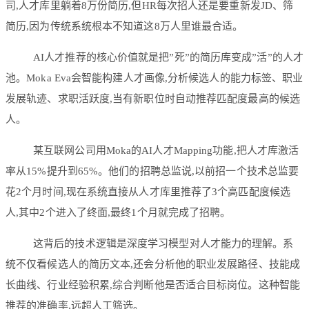
司,人才库里躺着8万份简历,但HR每次招人还是要重新发JD、筛
简历,因为传统系统根本不知道这8万人里谁最合适。
AI人才推荐的核心价值就是把”死”的简历库变成”活”的人才
池。Moka Eva会智能构建人才画像,分析候选人的能力标签、职业
发展轨迹、求职活跃度,当有新职位时自动推荐匹配度最高的候选
人。
某互联网公司用Moka的AI人才Mapping功能,把人才库激活
率从15%提升到65%。他们的招聘总监说,以前招一个技术总监要
花2个月时间,现在系统直接从人才库里推荐了3个高匹配度候选
人,其中2个进入了终面,最终1个月就完成了招聘。
这背后的技术逻辑是深度学习模型对人才能力的理解。系
统不仅看候选人的简历文本,还会分析他的职业发展路径、技能成
长曲线、行业经验积累,综合判断他是否适合目标岗位。这种智能
推荐的准确率,远超人工筛选。