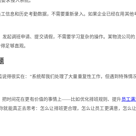
动要求接入系统。
的员工信息和历史考勤数据，不需要重新录入。如果企业已经在用其
发起调班申请、提交请假，不需要学习复杂的操作。某物流公司的员
计得足够直观。
题
总监说得很实在：”系统帮我们处理了大量重复性工作，但遇到特殊
来，把时间花在更有价值的事情上——比如优化排班规则、提升
员工满
半夜，你就能真正去思考：怎么让排班更合理，怎么让员工更满意，怎么