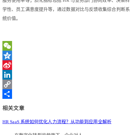
服务使用率等；质化指标包括 HR 与业务部门协同效率、决策科
学性、员工满意度提升等，通过数据对比与反馈收集综合判断系
统价值。
WeChat
Qzone
Sina
Weibo
LinkedIn
Copy
Link
分
相关文章
享
HR SaaS 系统如何优化人力流程？从功能到应用全解析