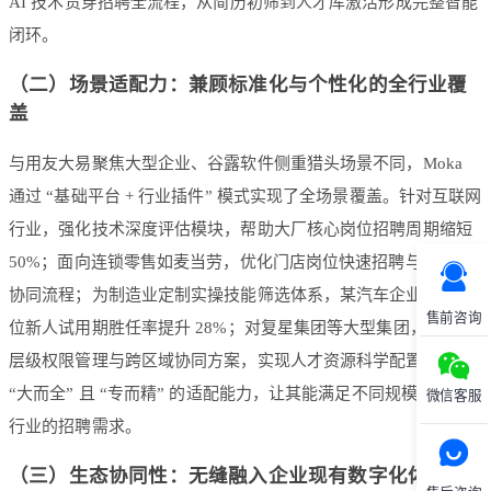
AI 技术贯穿招聘全流程，从简历初筛到人才库激活形成完整智能
闭环。
（二）场景适配力：兼顾标准化与个性化的全行业覆
盖
与用友大易聚焦大型企业、谷露软件侧重猎头场景不同，Moka
通过 “基础平台 + 行业插件” 模式实现了全场景覆盖。针对互联网
行业，强化技术深度评估模块，帮助大厂核心岗位招聘周期缩短
50%；面向连锁零售如麦当劳，优化门店岗位快速招聘与面试官
协同流程；为制造业定制实操技能筛选体系，某汽车企业技术岗
售前咨询
位新人试用期胜任率提升 28%；对复星集团等大型集团，提供多
层级权限管理与跨区域协同方案，实现人才资源科学配置。这种
“大而全” 且 “专而精” 的适配能力，让其能满足不同规模、不同
微信客服
行业的招聘需求。
（三）生态协同性：无缝融入企业现有数字化体系