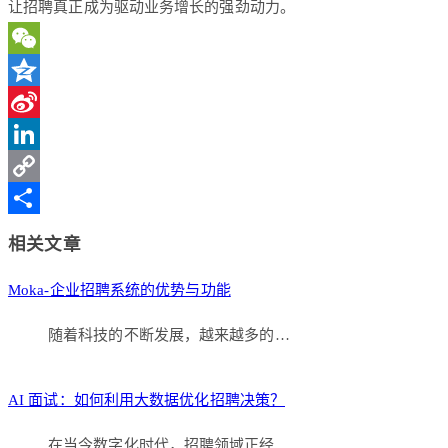
让招聘真正成为驱动业务增长的强劲动力。
WeChat
Qzone
Sina
Weibo
LinkedIn
Copy
Link
分
相关文章
享
Moka-企业招聘系统的优势与功能
随着科技的不断发展，越来越多的…
AI 面试：如何利用大数据优化招聘决策？
在当今数字化时代，招聘领域正经…