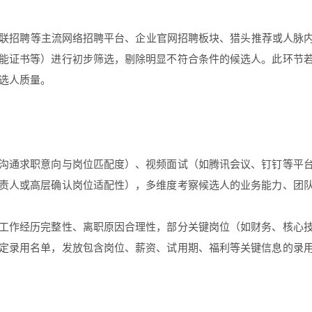
、智联招聘等主流网络招聘平台、企业官网招聘板块、猎头推荐或人脉内
能证书等）进行初步筛选，剔除明显不符合条件的候选人。此环节
选人质量。
沟通求职意向与岗位匹配度）、视频面试（如腾讯会议、钉钉等平台
责人或高层确认岗位适配性），多维度考察候选人的业务能力、团
工作经历完整性、离职原因合理性，部分关键岗位（如财务、核心
录用名单，发放包含岗位、薪资、试用期、福利等关键信息的录用意向