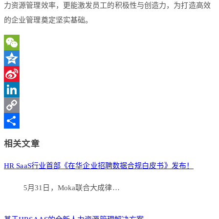
力资源管理效率，更能激发员工的积极性与创造力，为打造高效
的企业管理奠定坚实基础。
WeChat
Qzone
Sina
Weibo
LinkedIn
Copy
Link
分
相关文章
享
HR SaaS行业首部《在华企业招聘数据合规白皮书》发布！
5月31日，Moka联合大成律…