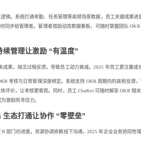
重构执行跟踪逻辑。系统打通考勤、任务管理等高频场景数据，员工关键成果
面，同时同步给管理者。管理者借助动态数据看板，可随时掌握团队 OKR
持续管理让激励 “有温度”
仅看期末成果，缺乏过程反馈，导致员工动力衰减。2025 年员工更注
理念，将 OKR 考核与日常管理深度绑定。系统支持 OKR 周期内的
评价，让考核更客观。同时，员工 Chatbot 可随时解答 OKR 相关
考核成为激励而非压力。
 生态打通让协作 “零壁垒”
楚 B 部门的进度，资源协调依赖线下沟通，2025 年企业业务协