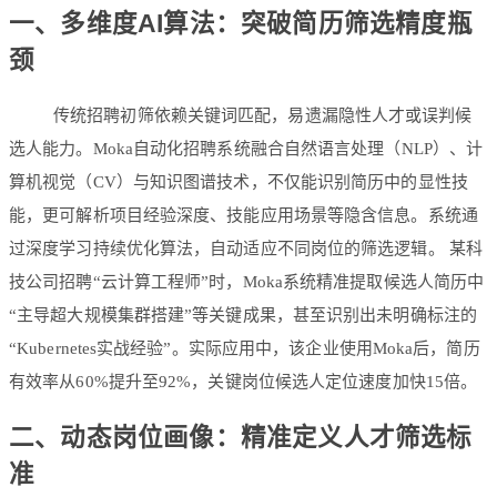
一、多维度AI算法：突破简历筛选精度瓶
颈
传统招聘初筛依赖关键词匹配，易遗漏隐性人才或误判候
选人能力。Moka自动化招聘系统融合
自然语言处理（NLP）、计
算机视觉（CV）与知识图谱
技术，不仅能识别简历中的显性技
能，更可解析项目经验深度、技能应用场景等隐含信息。系统通
过深度学习持续优化算法，自动适应不同岗位的筛选逻辑。 某科
技公司招聘“云计算工程师”时，Moka系统精准提取候选人简历中
“主导超大规模集群搭建”等关键成果，甚至识别出未明确标注的
“Kubernetes实战经验”。实际应用中，该企业使用Moka后，简历
有效率从60%提升至92%，关键岗位候选人定位速度加快15倍。
二、动态岗位画像：精准定义人才筛选标
准