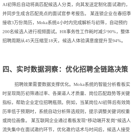
AI初筛后自动将高匹配候选人分类，向其发送定制化面试邀约，
并同步生成含匹配亮点的面试官参考报告。 某连锁企业在春招季
接收3万份简历，Moka系统4小时内完成解析与初筛，自动预约
200名候选人进行视频面试。HR事务性工作耗时减少90%，整体
招聘周期从45天压缩至18天，候选人体验满意度提升至94%。
四、实时数据洞察：优化招聘全链路决策
招聘效果需要数据支撑优化。Moka系统的智能分析看板实
时呈现
简历初筛通过率、各渠道人才质量、岗位匹配趋势
等关键
指标，帮助企业定位招聘瓶颈。例如，当某岗位AI初筛后有效简
历率低于预期时，系统自动分析筛选规则，提示调整关键词权重
或岗位画像。 某互联网企业通过看板发现“移动端开发岗”候选人
流失集中在面试邀约环节，优化邀约话术与时间后，候选人接受