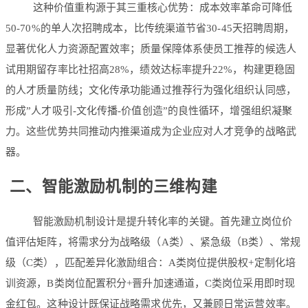
这种价值重构源于其三重核心优势：成本效率革命可降低
50-70%的单人次招聘成本，比传统渠道节省30-45天招聘周期，
显著优化人力资源配置效率；质量保障体系使员工推荐的候选人
试用期留存率比社招高28%，绩效达标率提升22%，构建更稳固
的人才质量防线；文化传承功能通过推荐行为强化组织认同感，
形成”人才吸引-文化传播-价值创造”的良性循环，增强组织凝聚
力。这些优势共同推动内推渠道成为企业应对人才竞争的战略武
器。
二、智能激励机制的三维构建
智能激励机制设计是提升转化率的关键。首先建立岗位价
值评估矩阵，将需求分为战略级（A类）、紧急级（B类）、常规
级（C类），匹配差异化激励组合：A类岗位提供股权+定制化培
训资源，B类岗位配置积分+晋升加速通道，C类岗位采用即时现
金红包。这种设计既保证战略需求优先，又兼顾日常运营效率。