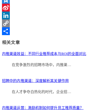
Qzone
Sina
Weibo
LinkedIn
Copy
Link
分
相关文章
享
内推渠道效益：不同行业推荐成本与ROI的全面对比
在竞争激烈的招聘市场中，内推渠…
招聘中的内推渠道：深度解析其关键作用
在人才争夺白热化的时代，企业招…
内推渠道运营：激励机制如何提升员工推荐质量？