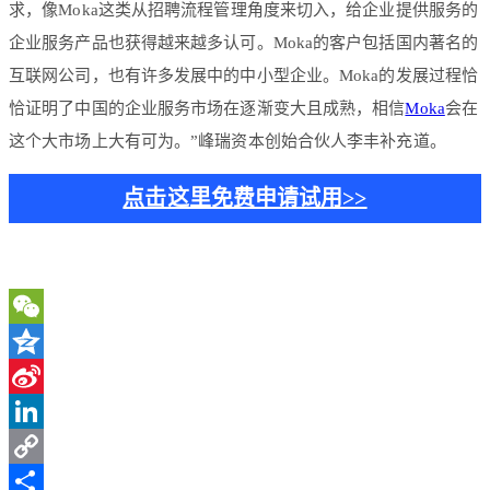
求，像Moka这类从招聘流程管理角度来切入，给企业提供服务的
企业服务产品也获得越来越多认可。Moka的客户包括国内著名的
互联网公司，也有许多发展中的中小型企业。Moka的发展过程恰
恰证明了中国的企业服务市场在逐渐变大且成熟，相信
Moka
会在
这个大市场上大有可为。”峰瑞资本创始合伙人李丰补充道。
点击这里免费申请试用>>
WeChat
Qzone
Sina
Weibo
LinkedIn
Copy