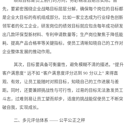
绩效目标是员工前行的方向，务必精准且贴合实际。首
先，要紧密围绕企业战略目标层层分解，确保每个岗位的目标都
是企业大目标的有机组成部分。比如一家立志成为行业绿色创新
领军者的化工企业，研发岗位的绩效目标就应包含每年成功研发
出几款环保型新材料、专利申请数量等；生产岗位聚焦于降低能
耗、提高产品合格率等关键指标，使员工清晰知晓自己的工作对
企业整体发展的推动作用。
其次，目标要具备可衡量性，避免模糊不清的描述。“提升
客户满意度” 远不如 “客户满意度评分达到 90 分以上” 来得直
观、有效，让员工能随时对照目标，知晓自己的工作进展与差
距。同时，还要兼顾挑战性与可行性，过易的目标无法激发员工
斗志，过难则易让员工望而却步，适度的挑战能促使员工不断突
破自我，实现成长。
二、多元评估体系 —— 公平公正之秤