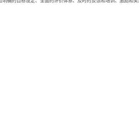
过明确的目标设定、全面的评价体系、及时的反馈和培训、激励和奖