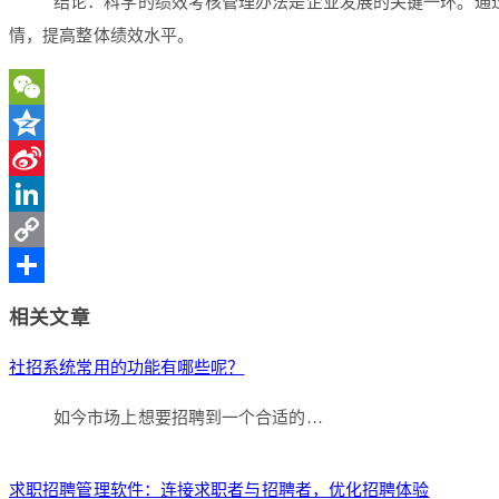
结论：科学的绩效考核管理办法是企业发展的关键一环。通
情，提高整体绩效水平。
WeChat
Qzone
Sina
Weibo
LinkedIn
Copy
Link
分
相关文章
享
社招系统常用的功能有哪些呢？
如今市场上想要招聘到一个合适的…
求职招聘管理软件：连接求职者与招聘者，优化招聘体验