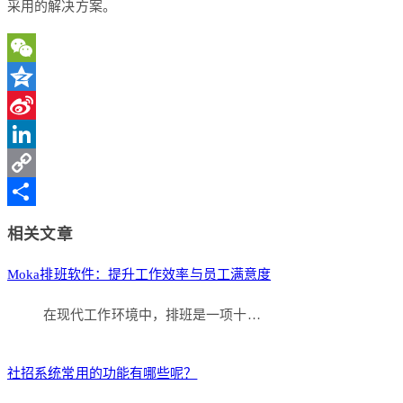
采用的解决方案。
WeChat
Qzone
Sina
Weibo
LinkedIn
Copy
Link
分
相关文章
享
Moka排班软件：提升工作效率与员工满意度
在现代工作环境中，排班是一项十…
社招系统常用的功能有哪些呢？