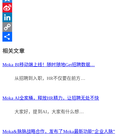
Qzone
Sina
Weibo
LinkedIn
Copy
Link
分
相关文章
享
Moka BI移动端上线！随时随地Get招聘数据…
从招聘到入职，HR不仅要在前方…
Moka AI全家桶，释放HR精力，让招聘无处不快
大家好，提到AI，大家有什么想…
Moka&脉脉战略合作，发布了Moka最新功能“企业人脉”