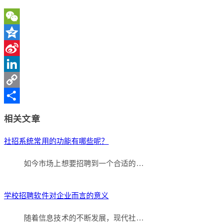
WeChat
Qzone
Sina
Weibo
LinkedIn
Copy
Link
分
相关文章
享
社招系统常用的功能有哪些呢？
如今市场上想要招聘到一个合适的…
学校招聘软件对企业而言的意义
随着信息技术的不断发展，现代社…