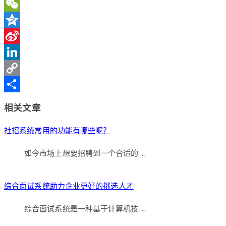
WeChat
Qzone
Sina
Weibo
LinkedIn
Copy
Link
分
相关文章
享
社招系统常用的功能有哪些呢？
如今市场上想要招聘到一个合适的…
综合面试系统助力企业更好的挑选人才
综合面试系统是一种基于计算机技…