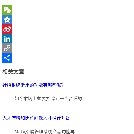
WeChat
Qzone
Sina
Weibo
LinkedIn
Copy
Link
分
相关文章
享
社招系统常用的功能有哪些呢？
如今市场上想要招聘到一个合适的…
人才库增加岗位画像人才推荐升级
Moka招聘管理系统产品功能再…