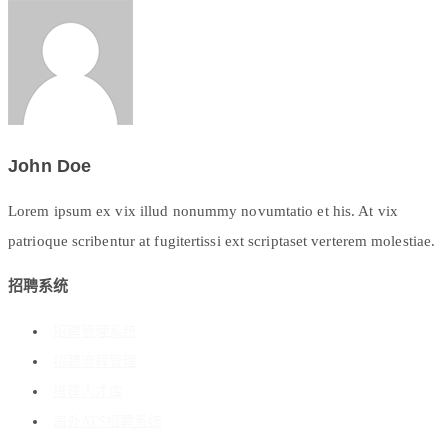
John Doe
Lorem ipsum ex vix illud nonummy novumtatio et his. At vix
patrioque scribentur at fugitertissi ext scriptaset verterem molestiae.
招聘系统
招聘管理系统
招聘流程管理
搭建人才库
海外ATS招聘系统