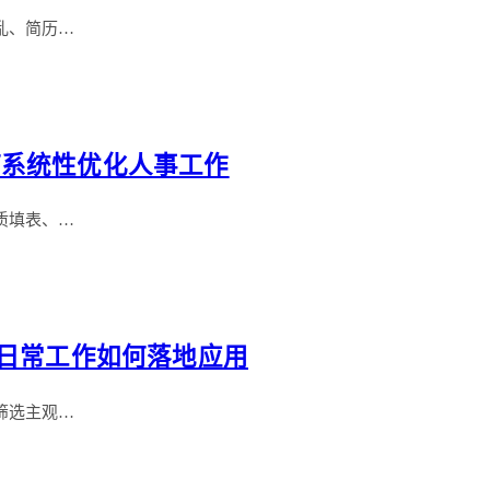
乱、简历…
何系统性优化人事工作
质填表、…
 日常工作如何落地应用
筛选主观…