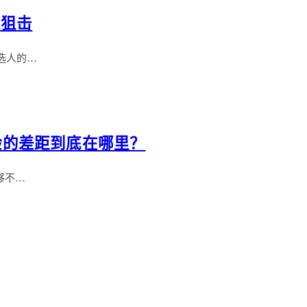
准狙击
选人的…
体验的差距到底在哪里？
够不…