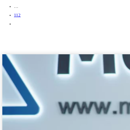
…
112