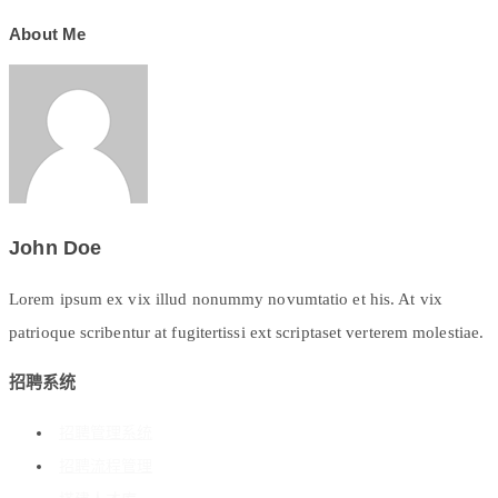
About Me
John Doe
Lorem ipsum ex vix illud nonummy novumtatio et his. At vix
patrioque scribentur at fugitertissi ext scriptaset verterem molestiae.
招聘系统
招聘管理系统
招聘流程管理