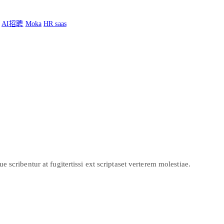
AI招聘
Moka
HR saas
scribentur at fugitertissi ext scriptaset verterem molestiae.