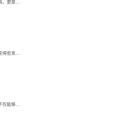
具，更是…
变得愈发…
不仅能够…