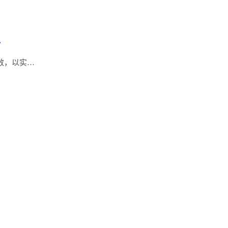
业
效，以实…