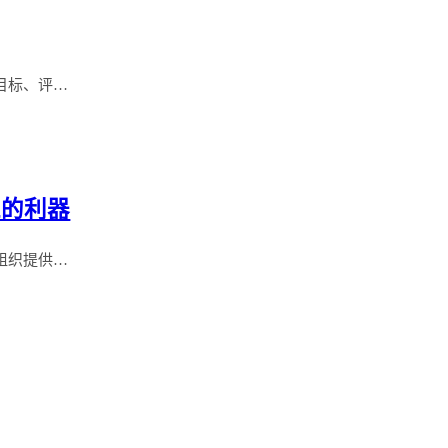
目标、评…
工的利器
组织提供…