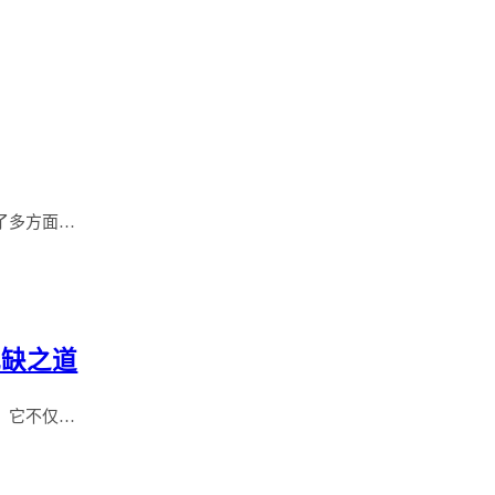
了多方面…
或缺之道
，它不仅…