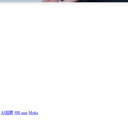
AI招聘
HR saas
Moka