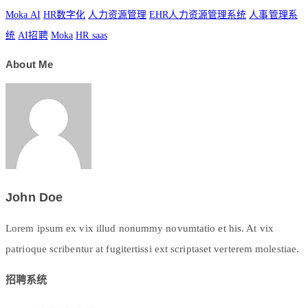
Moka AI
HR数字化
人力资源管理
EHR人力资源管理系统
人事管理系
统
AI招聘
Moka
HR saas
About Me
John Doe
Lorem ipsum ex vix illud nonummy novumtatio et his. At vix
patrioque scribentur at fugitertissi ext scriptaset verterem molestiae.
招聘系统