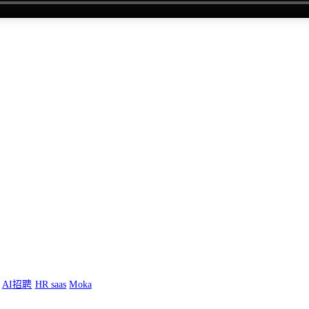
AI招聘
HR saas
Moka