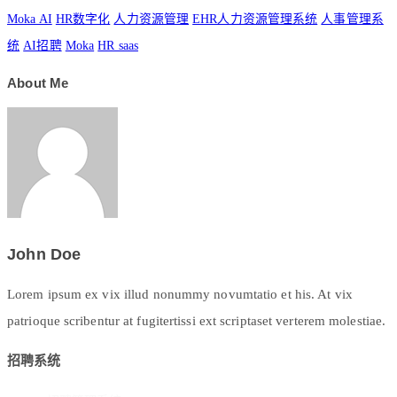
Moka AI
HR数字化
人力资源管理
EHR人力资源管理系统
人事管理系
统
AI招聘
Moka
HR saas
About Me
John Doe
Lorem ipsum ex vix illud nonummy novumtatio et his. At vix
patrioque scribentur at fugitertissi ext scriptaset verterem molestiae.
招聘系统