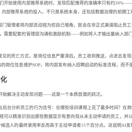
们开始使用内部推荐系统时，发现匹配推荐的准确率只有约30%—
，内部推荐系统的投入，不只是系统本身，还包括数据治理的前期工
部门管理者将内部流动视为挖自己墙角，就会在非正式渠道阻止员工
，需要配套的管理层沟通和激励机制——例如将人才输出量纳入部
常见的死亡方式，是岗位信息严重滞后。员工收到推送，点进去发现
格的岗位信息维护SOP，将内部发布纳入招聘启动的标准流程，而不
变化
统开始解决主动发现问题——这是一个本质层面的跃迁。
续在后台分析员工的行为信号：在哪些培训课程上花了最多时间？在
统可以精准识别出那些数据显示有意向但从未主动申请的员工，并以合
分候选人的最终录用率反而高于主动申请者15个百分点。这说明AI