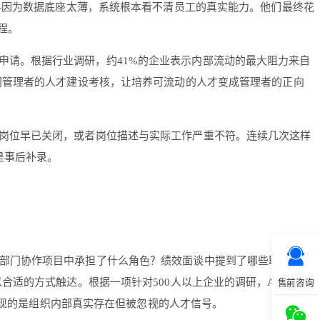
—因为数据底座太薄，系统根本看不清员工的真实能力。他们最终花
程。
申请。根据行业调研，约41%的企业表示内部流动的最大阻力来自
门管理者的人才建设考核，让培养可流动的人才变成管理者的正向
岗位早已关闭，或者岗位描述与实际工作严重不符。连续几次这样
是事后补录。
跨部门协作项目中承担了什么角色？绩效面谈中提到了哪些职业发展
适的方式触达。根据一项针对500人以上企业的调研，AI推荐覆
售前咨询
发现的是组织内部真实存在但被忽视的人才信号。