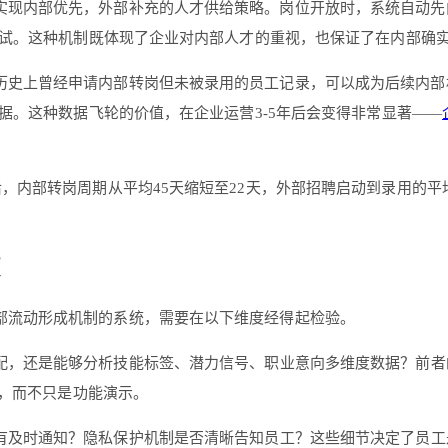
现内部优先，外部补充的人才供给策略。岗位开放时，系统自动先向
试。这种机制既体现了企业对内部人才的重视，也保证了在内部确
历史上曾经申请内部转岗但未被录用的员工记录，可以成为后续内部
据。这种数据飞轮的价值，在企业运营3-5年后会变得非常显著——
后，内部转岗周期从平均45天缩短至22天，外部招聘启动到录用的平
度
部流动形成机制的系统，需要在以下维度经得起检验。
配，还是能够分析技能标签、潜力信号、职业意向多维度数据？前者
据，而不只是功能演示。
有及时通知？隐私保护机制是否清晰告知员工？这些细节决定了员工