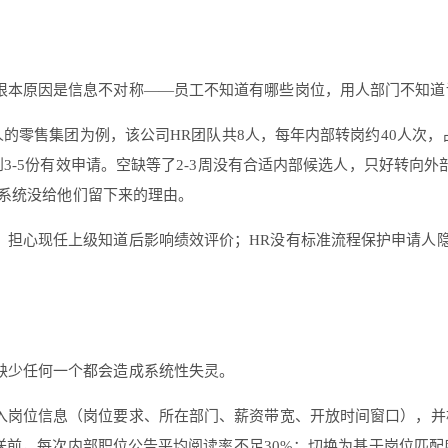
根本原因是信息不对称——员工不知道有哪些岗位，用人部门不知道
0人的零售集团为例，该公司HR团队共8人，每年内部转岗约40人次，
3-5份有效申请。空缺等了2-3周没有合适内部候选人，只好转向
是系统没给他们留下来的理由。
，担心现任上级知道后影响绩效评价；HR没有标准流程保护申请人
缺少任何一个都会造成系统性失灵。
入岗位信息（岗位要求、所在部门、薪资带宽、开放时间窗口），并
送前，每次内部职位公告平均阅读率不足30%；切换为基于岗位匹配