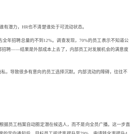
谁有潜力，HR也不清楚谁处于可流动状态。
占全年招聘总量的不到12%。调查发现，70%的员工表示不知道公
外部招聘——结果是外部成本上去了，内部员工对发展机会的满意度
隐私，导致很多有意向的员工选择沉默。内部流动的障碍，往往不
根据员工档案自动圈定潜在候选人，而不是向全员广播。这一步直
度的定向通知后，目标员工阅读率提升至79%，申请转化率提升4