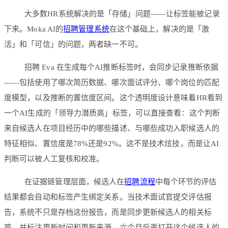
大多数HR系统解决的是「存储」问题——让标签能被记录
下来。Moka AI的
招聘管理系统
在这个基础上，解决的是「激
活」和「可信」的问题，两者缺一不可。
招聘 Eva 在生成每个AI推断标签时，会同步记录推断依据
——包括使用了哪次简历数据、哪次面试评分、哪个岗位的匹配
度模型，以及推断的置信度区间。这个透明度设计意味着HR看到
一个AI生成的「领导力潜质高」标签，可以直接查看：这个判断
来自候选人在项目经历中的哪些描述、与哪些成功入职候选人的
特征相似、置信度是78%还是92%。这不是技术炫技，而是让AI
判断可以被人工复核和校准。
在证据链管理层面，候选人在
招聘流程
中每个环节的评估
结果都会自动和标签产生绑定关系。当技术面试官提交评估报
告，系统不只是存档这份报告，而是同步更新候选人的相关标
签，并标注更新时间和更新来源。六个月后再打开这个候选人的