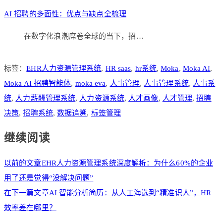
AI 招聘的多面性：优点与缺点全梳理
在数字化浪潮席卷全球的当下，招…
标签：
EHR人力资源管理系统
,
HR saas
,
hr系统
,
Moka
,
Moka AI
,
Moka AI 招聘智能体
,
moka eva
,
人事管理
,
人事管理系统
,
人事系
统
,
人力薪酬管理系统
,
人力资源系统
,
人才画像
,
人才管理
,
招聘
决策
,
招聘系统
,
数据追溯
,
标签管理
继续阅读
以前的文章
EHR人力资源管理系统深度解析：为什么60%的企业
用了还是觉得“没解决问题”
在下一篇文章
AI 智能分析简历：从人工海选到“精准识人”，HR
效率差在哪里？