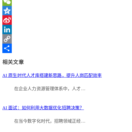
WeChat
Qzone
Sina
Weibo
LinkedIn
Copy
Link
分
相关文章
享
AI 原生时代人才库搭建新思路，提升人岗匹配效率
在企业人力资源管理体系中，人才…
AI 面试：如何利用大数据优化招聘决策？
在当今数字化时代，招聘领域正经…