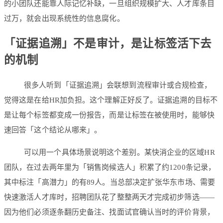
的小团队还能靠人际记忆补缺，一旦组织规模扩大、人才库条目
过万，就会出现系统性的信息腐化。
「证据追溯」不是审计，是让标签活下去
的机制
很多人听到「证据追溯」会联想到流程审计或合规检查，
觉得这是在给HR加负担。这个理解正好反了。证据追溯的目标不
是让每个标签都变成一份报告，而是让标签在被使用时，能够快
速回答「这个结论从哪来」。
可以用一个具体场景说明这个差别。某快消企业的区域HR
团队，在过去两年里为「销售岗候选人」积累了约1200条记录，
其中标注「高潜力」的有89人。当总部决定扩张华东市场、需要
快速激活人才库时，招聘团队花了整整两天才完成初步筛选——
因为他们必须逐条翻历史备注、找面试官确认当时的评价背景，