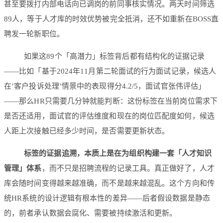
甚至要拨打内部电话向已调岗的前同事核实情况。两天时间筛选
89人，等于人才库的时效优势被完全抵消，还不如重新在BOSS直
聘发一轮新职位。
如果这89个「高潜力」标签背后都有结构化的证据记录
——比如「基于2024年11月第二轮面试的行为面试记录，候选人
在’客户投诉处理’情景中的表现得分4.2/5，面试官张伟评估」
——那么HR只需要几分钟就能判断：这份标签在当前岗位需求下
是否还适用，面试官的评估维度和现在的岗位匹配度如何，候选
人距上次接触已经多少时间，是否需要更新状态。
标签的证据追溯，本质上是在为组织构建一套「人才知识
管理」体系
，而不只是招聘流程的记录工具。真正做好了，人才
库会随时间变得越来越准确，而不是越来越混乱。这个方向和传
统HR系统的设计逻辑有根本性的差异——后者假设数据是静态
的，前者承认数据会腐化、需要被持续激活和更新。