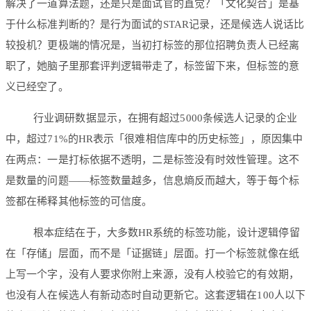
解决了一道算法题，还是只是面试官的直觉？「文化契合」是基
于什么标准判断的？是行为面试的STAR记录，还是候选人说话比
较投机？更极端的情况是，当初打标签的那位招聘负责人已经离
职了，她脑子里那套评判逻辑带走了，标签留下来，但标签的意
义已经空了。
行业调研数据显示，在拥有超过5000条候选人记录的企业
中，超过71%的HR表示「很难相信库中的历史标签」，原因集中
在两点：一是打标依据不透明，二是标签没有时效性管理。这不
是数量的问题——标签数量越多，信息熵反而越大，等于每个标
签都在稀释其他标签的可信度。
根本症结在于，大多数HR系统的标签功能，设计逻辑停留
在「存储」层面，而不是「证据链」层面。打一个标签就像在纸
上写一个字，没有人要求你附上来源，没有人校验它的有效期，
也没有人在候选人有新动态时自动更新它。这套逻辑在100人以下