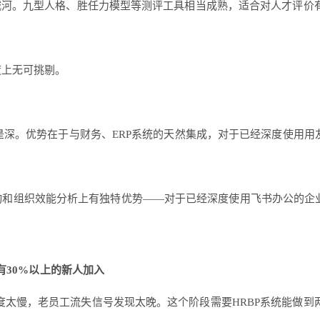
护城河。九型人格、胜任力模型等测评工具相当成熟，适合对人才评价
度上无可挑剔。
是深。优势在于与财务、ERP系统的天然集成，对于已经深度使用用友
OKR联动和组织效能分析上有独特优势——对于已经深度使用飞书办公的
有30%以上的新人加入
度太慢，老员工流失信号发现太晚。这个阶段需要HRBP系统能做到