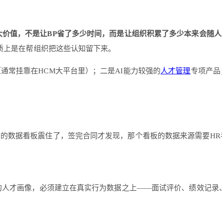
最大价值，不是让BP省了多少时间，而是让组织积累了多少本来会随
质上是在帮组织把这些认知留下来。
通常挂靠在HCM大平台里）；二是AI能力较强的
人才管理
专项产品
亮的数据看板震住了，签完合同才发现，那个看板的数据来源需要H
的人才画像，必须建立在真实行为数据之上——面试评价、绩效记录、