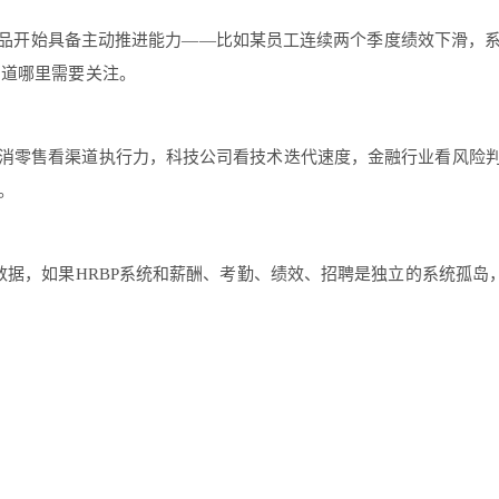
一代产品开始具备主动推进能力——比如某员工连续两个季度绩效下滑，
知道哪里需要关注。
消零售看渠道执行力，科技公司看技术迭代速度，金融行业看风险
。
数据，如果HRBP系统和薪酬、考勤、绩效、招聘是独立的系统孤岛