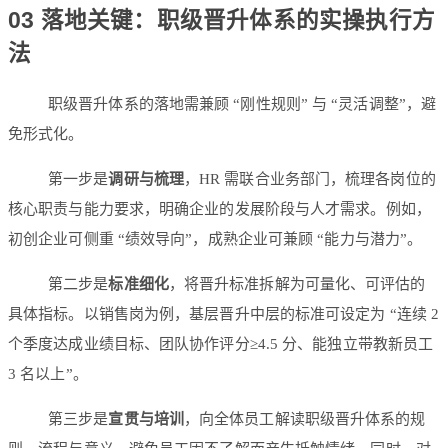
03 落地关键：职级晋升体系的实操执行方
法
职级晋升体系的落地需兼顾 “刚性规则” 与 “灵活调整”，避
免形式化。
第一步是
调研与梳理
，HR 需联合业务部门，梳理各岗位的
核心职责与能力要求，明确企业的发展阶段与人才需求。例如，
初创企业可侧重 “绩效导向”，成熟企业可兼顾 “能力与潜力”。
第二步是
标准细化
，将晋升标准拆解为可量化、可评估的
具体指标。以销售岗为例，基层晋升中层的标准可设定为 “连续 2
个季度达成业绩目标、团队协作评分≥4.5 分、能独立带教新员工
3 名以上”。
第三步是
宣贯与培训
，向全体员工解读职级晋升体系的规