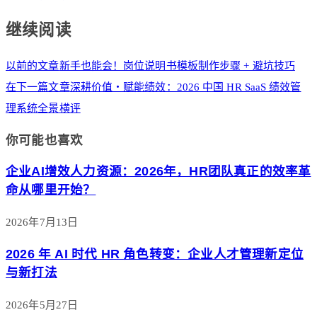
继续阅读
以前的文章
新手也能会！岗位说明书模板制作步骤 + 避坑技巧
在下一篇文章
深耕价值・赋能绩效：2026 中国 HR SaaS 绩效管
理系统全景横评
你可能也喜欢
企业AI增效人力资源：2026年，HR团队真正的效率革
命从哪里开始？
2026年7月13日
2026 年 AI 时代 HR 角色转变：企业人才管理新定位
与新打法
2026年5月27日