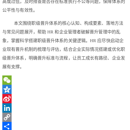
高或过低，及时排查是否存在标准执行不公等问题，保障体系的
公平性与有效性。
本文围绕职级晋升体系的核心认知、构成要素、落地方法
与常见问题展开，帮助 HR 和企业管理者破解晋升管理中的乱
象，掌握科学搭建职级晋升体系的关键逻辑。HR 应尽快启动企
业现有晋升机制的梳理与评估，结合企业实际情况搭建或优化职
级晋升体系，明确晋升标准与流程，让员工成长有路径、企业发
展有支撑。
WeChat
Qzone
Sina
Weibo
LinkedIn
Copy