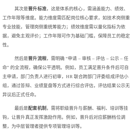
其次是
晋升标准
，这是体系的核心，需涵盖能力、绩效、
工作年限等维度。能力维度需匹配岗位核心要求，如技术岗侧重
专业技能，管理岗侧重统筹能力；绩效维度需以量化指标为依
据，避免主观评价；工作年限可作为基础门槛，保障员工的稳定
性。
然后是
晋升流程
，需明确 “申请 – 审核 – 评估 – 公示 – 任
命” 的全流程，确保公平透明。例如，员工满足晋升条件后可自
主申请，部门负责人进行初审，HR 联合跨部门评委组成评估小
组，通过答辩、业绩复盘等方式进行综合评估，评估结果公示无
异议后正式任命。
最后是
配套机制
，需将职级晋升与薪酬、福利、培训等挂
钩，让晋升真正发挥激励作用。例如，晋升后对应薪酬档位调
整，为中层管理者提供专项管理培训等。