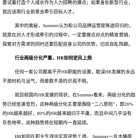
要试着打造个人成长作为人力招聘的爆点；如果身处新型行业，
就应该用行业前景去牵引目标人才。
其中的奥秘，Summer认为和公司品牌运营是殊途同归的，
就是在对人才形成牵引的过程中，一定要做点对点的精准营销，
探索对方需求的同时还要匹配自身公司的优势，切忌自乱阵脚。
行业两级分化严重，HR如何逆风上扬
任何一家公司都离不开HR职能的设置，耽误HR发展的永远
不是时机与运气，而是数不清的识局不明。
就目前国内HR发展的现状，在Summer看来，两级分化的趋
势已经愈演愈烈，这种两级分化主要是围绕 “二八原则”，即20%
的HR越来越好，80%的HR越来越归于平庸，而且中间几乎没有
灰色地带，这种趋势将在短期内一直延续。
HR如何在职业生涯中实现逆势上扬， Summer一反木桶原