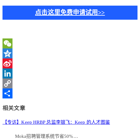
点击这里免费申请试用>>
WeChat
Qzone
Sina
Weibo
LinkedIn
Copy
Link
分
相关文章
享
【专访】Keep HRBP 总监李银飞：Keep 的人才图鉴
Moka招聘管理系统节省50%…